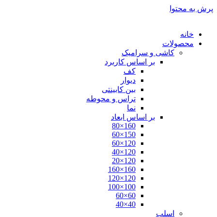
پرش به محتوا
خانه
محصولات
کاشی و سرامیک
بر اساس کاربرد
کف
دیوار
بین کابینتی
تراس و محوطه
نما
بر اساس ابعاد
160×80
150×60
120×60
120×40
120×20
160×160
120×120
100×100
60×60
40×40
اسلب