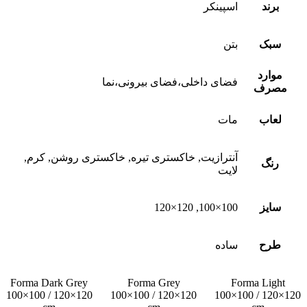
برند
اسپینکر
سبک
بتن
موارد
فضای داخلی،فضای بیرونی،نما
مصرف
لعاب
مات
آنترازیت, خاکستری تیره, خاکستری روشن, کرم,
رنگ
لایت
سایز
100×100, 120×120
طرح
ساده
Forma Dark Grey
Forma Grey
Forma Light
100×100 / 120×120
100×100 / 120×120
100×100 / 120×120