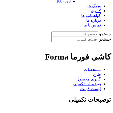
320×160
وبلاگ ها
گالری
گواهینامه ها
درباره ما
تماس با ما
جستجو
جستجو
کاشی فورما Forma
مشخصات
طرح
گالری محصول
توضیحات تکمیلی
لیست قیمت
توضیحات تکمیلی