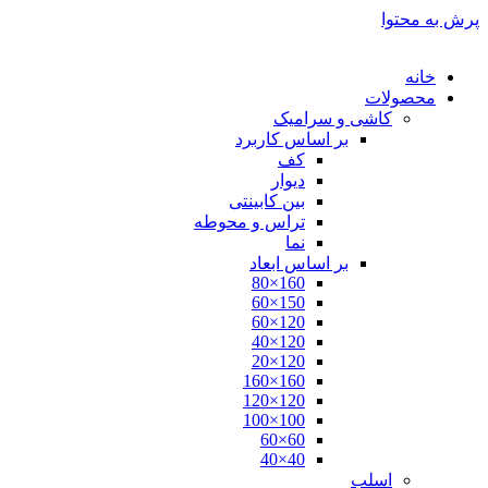
پرش به محتوا
خانه
محصولات
کاشی و سرامیک
بر اساس کاربرد
کف
دیوار
بین کابینتی
تراس و محوطه
نما
بر اساس ابعاد
160×80
150×60
120×60
120×40
120×20
160×160
120×120
100×100
60×60
40×40
اسلب