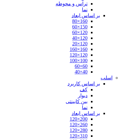
تراس و محوطه
نما
بر اساس ابعاد
160×80
150×60
120×60
120×40
120×20
160×160
120×120
100×100
60×60
40×40
اسلب
بر اساس کاربرد
کف
دیوار
بین کابینتی
نما
بر اساس ابعاد
200×120
260×120
280×120
310×120