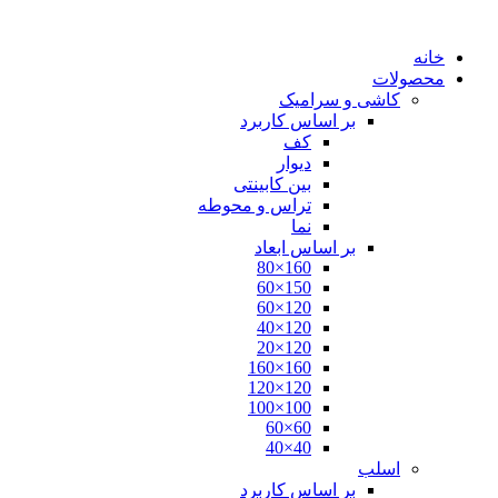
پرش
به
خانه
محتوا
محصولات
کاشی و سرامیک
بر اساس کاربرد
کف
دیوار
بین کابینتی
تراس و محوطه
نما
بر اساس ابعاد
160×80
150×60
120×60
120×40
120×20
160×160
120×120
100×100
60×60
40×40
اسلب
بر اساس کاربرد