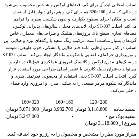
اسلب انتخابی ایده‌آل برای کف فضاهای لوکس و شاخص محسوب می‌شود،
در حالی که سایز 160×320 هم برای کف و هم برای دیوار قابل استفاده
است و امکان اجرای سطوح یکپارچه و بدون شکست بصری را فراهم
می‌کند. اسلب ST-037 برای لابی‌های مجلل، سالن‌های پذیرایی لوکس،
فضاهای تجاری سطح بالا، پروژه‌های هتلینگ و طراحی‌های معماری خاص
گزینه‌ای بسیار مناسب است. ترکیب رنگ سفید با رگه‌های تیره و طلایی این
اسلب در کنار متریال‌هایی مانند فلز طلایی یا مشکی، چوب طبیعی، شیشه
و نورپردازی حرفه‌ای، فضایی باشکوه و ماندگار ایجاد می‌کند. اسلب ST-037
در سبک‌های مدرن لوکس و کلاسیک امروزی عملکردی فوق‌العاده دارد و
می‌تواند به‌عنوان نقطه کانونی یا عنصر اصلی طراحی مورد استفاده قرار
گیرد. انتخاب اسلب ST-037 یعنی استفاده از محصولی قدرتمند، هنری و
ماندگار که شکوه مرمر طبیعی را به شکلی مدرن و امروزی وارد فضای
داخلی می‌کند.
320×160
160×160
280×120
سفید ساده
3,118,800 تومان
3,932,700 تومان
5,071,300 تومان
-
-
سفید بوک مچ
5,247,000 تومان
شروع از
3,118,800
تومان
متراژ مورد نظر را مشخص و محصول را به رزرو خود اضافه کنید.