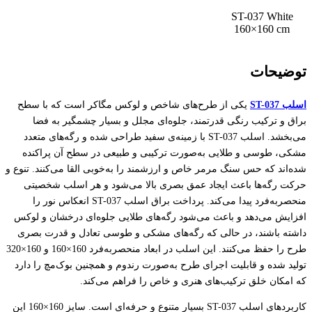
ST-037 White
160×160 cm
توضیحات
اسلب ST-037
یکی از طرح‌های شاخص و لوکس مگاکر است که با سطح
براق و ترکیب رنگی قدرتمند، جلوه‌ای مجلل و بسیار چشمگیر به فضا
می‌بخشد. اسلب ST-037 با زمینه‌ی سفید طراحی شده و رگه‌های متعدد
مشکی، طوسی و طلایی به‌صورت ترکیبی و طبیعی در سطح آن پراکنده
شده‌اند که حس سنگ مرمر خاص و ارزشمند را به‌خوبی القا می‌کنند. تنوع و
حرکت رگه‌ها باعث ایجاد عمق بصری بالا می‌شود و هر اسلب شخصیتی
منحصربه‌فرد پیدا می‌کند. پرداخت براق اسلب ST-037 انعکاس نور را
افزایش می‌دهد و باعث می‌شود رگه‌های طلایی جلوه‌ای درخشان و لوکس
داشته باشند، در حالی که رگه‌های مشکی و طوسی تعادل و قدرت بصری
طرح را حفظ می‌کنند. این اسلب در ابعاد منحصر‌به‌فرد 160×160 و 160×320
تولید شده و قابلیت اجرای طرح به‌صورت رندوم و همچنین بوک‌مچ را دارد
که امکان خلق ترکیب‌های هنری و خاص را فراهم می‌کند.
کاربردهای اسلب ST-037 بسیار متنوع و حرفه‌ای است. سایز 160×160 این