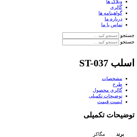
وبلاگ ها
گالری
گواهینامه ها
درباره ما
تماس با ما
جستجو
جستجو
اسلب ST-037
مشخصات
طرح
گالری محصول
توضیحات تکمیلی
لیست قیمت
توضیحات تکمیلی
برند
مگاکر