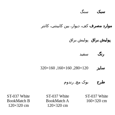
سبک
سنگ
موارد مصرف
کف، دیوار، بین کابینتی، کانتر
پولیش براق
پولیش براق
رنگ
سفید
سایز
120×280, 160×160, 160×320
طرح
بوک مچ, رندوم
ST-037 White
ST-037 White
ST-037 White
BookMatch B
BookMatch A
160×320 cm
120×320 cm
120×320 cm