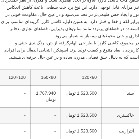
طح مات کاشی کارزا علاوه بر ایجاد ظاهری شیک و مدرن، از نظر عملکردی
یز مزایای قابل توجهی دارد. این نوع پرداخت سطحی باعث کاهش انعکاس
ور و ایجاد حس طبیعی‌تر در فضا می‌شود و در عین حال، مقاومت خوبی در
رابر لکه و خط و خش دارد. به همین دلیل، کاشی کارزا گزینه‌ای مناسب برای
ستفاده در فضاهای پرتردد مانند سالن‌های پذیرایی، فضاهای تجاری، دفاتر
داری و حتی محیط‌های نیمه‌باز به شمار می‌رود.
ر مجموع، کاشی کارزا با طراحی الهام‌گرفته از بتن، رنگ‌بندی خنثی و
اربردی، ابعاد متنوع و کیفیت تولید برند اسپینکر، انتخابی ایده‌آل برای افرادی
ست که به دنبال خلق فضایی مدرن، ساده و در عین حال حرفه‌ای هستند.
120×120
80×160
60×120
سند
1,523,500 تومان
1,767,940
-
تومان
خاکستری
1,523,500 تومان
-
-
آنترازیت
1,523,500 تومان
-
-