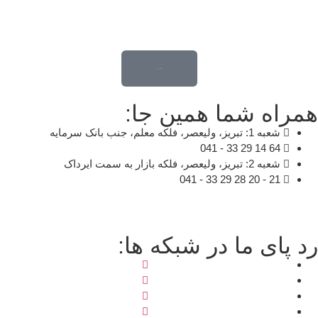
قدم اول تغییر خونه ...
مراه شما همین جا:
شعبه 1: تبریز، ولیعصر، فلکه معلم، جنب بانک سرمایه
64 14 29 33 - 041
شعبه 2: تبریز، ولیعصر، فلکه بازار به سمت ایرداک
21 - 20 28 29 33 - 041
د پای ما در شبکه ها: