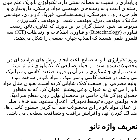
و پایداری را نسبت به مصالح سنتی دارد. تکنولوژی نانو یک علم میان
‌رشته‌ای است و به رشته‌های مهندسی مواد، پزشکی، داروسازی و
طراحی دارو، دامپزشکی، زیست‌شناسی، فیزیک کاربردی، مهندسی
مکانیک، مهندسی برق، مهندسی شیمی و مهندسی کشاورزی
مربوط می‌شود. تحلیل گران بر این باورند که فناوری نانو، زیست
فناوری (Biotechnology) و فناوری اطلاعات و ارتباطات (ICT) سه
قلمرو علمی هستند که انقلاب چهارم صنعتی را شکل می‌دهند.
ورود تکنولوژی نانو به صنایع باعث ایجاد ارزش های فزاینده ای در
محصولات شده است. از جمله صنایعی که تکنولوژی نانو توانسته
است مزایای چشمگیری را در آن بیافریند صنعت کاشی و سرامیک
می باشد. در صنعت کاشی و سرامیک ، مواد نانو در ساخت مواد
اولیه مصرفی این صنعت کمک شایانی کرده است. بعنوان مثال مواد
نانو را می توان به عنوان نوعی پوشش عنوان کرد که به منظور
حصول ویژگی های خاصی در محصول نهایی روی سطح سرامیک
های پولیش خورده توسط تجهیزاتی اعمال میشود. سه هدف اصلی
از اعمال مواد نانو در این محصولات ضد آب کردن سطوح کاشی ها،
ضد لک کردن آنها، و افزایش براقیت و شفافیت سطحی می باشد.
تعریف واژه نانو