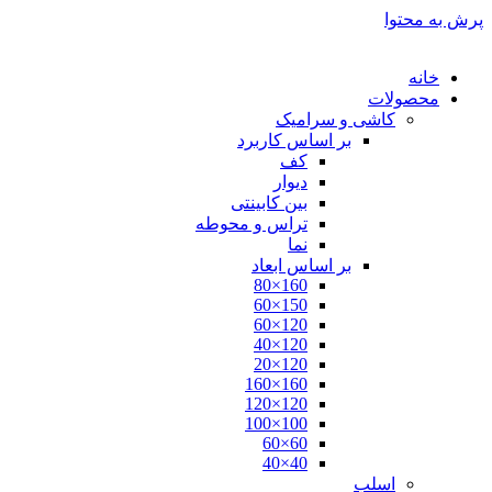
پرش به محتوا
خانه
محصولات
کاشی و سرامیک
بر اساس کاربرد
کف
دیوار
بین کابینتی
تراس و محوطه
نما
بر اساس ابعاد
160×80
150×60
120×60
120×40
120×20
160×160
120×120
100×100
60×60
40×40
اسلب