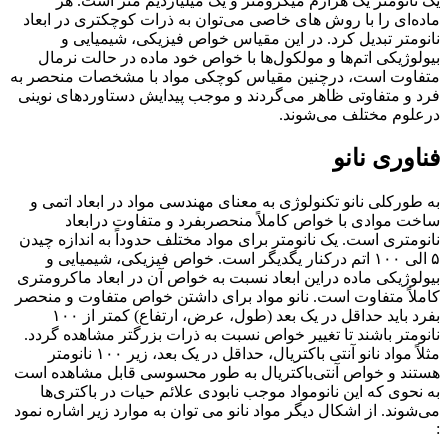
یک نانومتر یک هزارم میکرومتر و یک میلیاردیم متر است. هر
ماده‌ای را با روش های خاصی می‌توان به ذرات کوچکتری در ابعاد
نانومتر تبدیل کرد. در این مقیاس خواص فیزیکی، شیمیایی و
بیولوژیکی اتم‌ها و مولکول‌ها با خواص خود ماده در حالت نرمال
متفاوت است، درچنین مقیاس کوچکی مواد با مشخصات منحصر به
فرد و متفاوتی ظاهر می‌گردند و موجب پیدایش دستاوردهای نوینی
درعلوم مختلف می‌شوند.
فناوری نانو
به طورکلی نانو تکنولوژی به معنای مهندسی مواد در ابعاد اتمی و
ساخت موادی با خواص کاملاً منحصربفرد و متفاوت درابعاد
نانومتری است. یک نانومتر برای مواد مختلف حدوداً به اندازه چیدن
۵ الی ۱۰۰ اتم درکنار یگدیگر است. خواص فیزیکی، شیمیایی و
بیولوژیکی ماده دراین ابعاد نسبت به خواص آن در ابعاد ماکرومتری
کاملاً متفاوت است. نانو مواد برای داشتن خواص متفاوت و منحصر
بفرد باید حداقل در یک بعد (طول، عرض، ارتفاع) کمتر از ۱۰۰
نانومتر باشند تا تغییر خواص نسبت به ذرات بزرگتر مشاهده گردد.
مثلاً مواد نانو آنتی باکتریال، حداقل در یک بعد، زیر ۱۰۰ نانومتر
هستند و خواص آنتی‌باکتریال به طور محسوسی قابل مشاهده است
به نحوی که این نانومواد موجب نابودی علائم حیات در باکتری‌ها
می‌شوند. از اشکال دیگر مواد نانو می توان به موارد زیر اشاره نمود
: