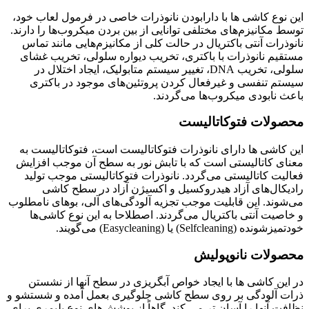
این نوع کاشی ها با دارابودن نانوذرات خاصی در فرمول لعاب خود،
توسط مکانیزم‌های مختلفی توانایی از بین بردن میکروب‌ها را دارند.
نانوذرات آنتی باکتریال در حالت کلی از مکانیزم‌هایی مانند تماس
مستقیم نانوذرات با باکتری، تخریب دیواره سلولی، تخریب غشای
سلولی، تخریب DNA، تغییر سیستم متابولیک، ایجاد اختلال در
سیستم تنفسی و غیرفعال کردن پروتئین‌های موجود در باکتری
باعث نابودی میکروب‌ها می‌گردند.
محصولات فتوکاتالیست
این کاشی ها دارای نانوذرات فتوکاتالیست است، فتوکاتالیست به
معنای کاتالیستی است که با تابش نور به سطح آن موجب افزایش
فعالیت کاتالیستی می‌گردد. نانوذرات فتوکاتالیستی موجب تولید
رادیکال‌های آزاد هیدروکسیل و اکسیژن آزاد در سطح کاشی
می‌شوند. این قابلیت موجب تجزیه آلودگی‌های آلی، بوهای نامطلوب
و خاصیت آنتی باکتریال می‌گردند. اصطلاحا به این نوع کاشی‌ها
خودتمیزشونده (Selfcleaning) یا (Easycleaning) می‌گویند.
محصولات نانوپولیش
در این کاشی ها با ایجاد خواص آبگریزی در سطح آنها از نشستن
ذرات آلودگی بر روی سطح کاشی جلوگیری بعمل آمده و شستشو و
نظافت آنها را آسان تر می کند. گاهاً از پوشش‌های نوع پلیمری برای