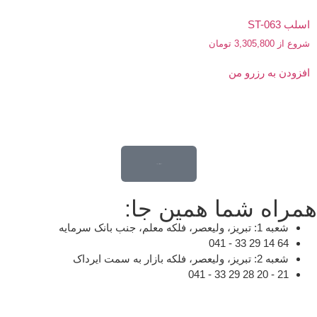
اسلب ST-063
شروع از
3,305,800
تومان
افزودن به رزرو من
قدم اول تغییر خونه ...
همراه شما همین جا:
شعبه 1: تبریز، ولیعصر، فلکه معلم، جنب بانک سرمایه
64 14 29 33 - 041
شعبه 2: تبریز، ولیعصر، فلکه بازار به سمت ایرداک
21 - 20 28 29 33 - 041