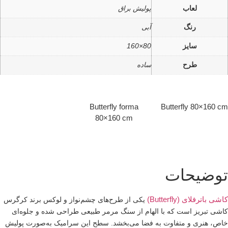
لعاب
پولیش براق
رنگ
آبی
سایز
80×160
طرح
ساده
Butterfly forma
Butterfly 80×160 c
80×160 cm
وضیحات
اشی باترفلای (Butterfly)
یکی از طرح‌های چشم‌نواز و لوکس برند
کرگرس
اشی تبریز
است که با الهام از سنگ مرمر طبیعی طراحی شده و جلوه‌ای
اص، هنری و متفاوت به فضا می‌بخشد. سطح این سرامیک به‌صورت پولیش