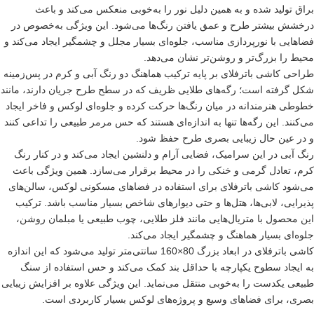
راق تولید شده و به همین دلیل نور را به‌خوبی منعکس می‌کند و باعث
رخشش بیشتر طرح و عمق یافتن رنگ‌ها می‌شود. این ویژگی به‌خصوص در
ضاهایی با نورپردازی مناسب، جلوه‌ای بسیار مجلل و چشمگیر ایجاد می‌کند و
حیط را بزرگ‌تر و روشن‌تر نشان می‌دهد.
راحی کاشی باترفلای بر پایه ترکیب هماهنگ دو رنگ آبی و کرم در پس‌زمینه
کل گرفته است؛ رگه‌های طلایی ظریف که در سطح طرح جریان دارند، مانند
طوطی هنرمندانه در میان رنگ‌ها حرکت کرده و جلوه‌ای لوکس و فاخر ایجاد
ی‌کنند. این رگه‌ها تنها به اندازه‌ای هستند که حس مرمر طبیعی را تداعی کنند
 در عین حال زیبایی بصری طرح حفظ شود.
نگ آبی در این سرامیک، فضایی آرام و دلنشین ایجاد می‌کند و در کنار رنگ
رم، تعادل گرمی و خنکی را در محیط برقرار می‌سازد. همین ویژگی باعث
ی‌شود کاشی باترفلای برای استفاده در فضاهای مسکونی لوکس، سالن‌های
ذیرایی، لابی‌ها، هتل‌ها و حتی دیوارهای شاخص بسیار مناسب باشد. ترکیب
ین محصول با متریال‌هایی مانند فلز طلایی، چوب طبیعی یا مبلمان روشن،
لوه‌ای بسیار هماهنگ و چشمگیر ایجاد می‌کند.
کاشی باترفلای در ابعاد بزرگ 80×160 سانتی‌متر تولید می‌شود که این اندازه
ه ایجاد سطوح یکپارچه با حداقل بند کمک می‌کند و حس استفاده از سنگ
بیعی یکدست را به‌خوبی منتقل می‌نماید. این ویژگی علاوه بر افزایش زیبایی
صری، برای فضاهای وسیع و پروژه‌های لوکس بسیار کاربردی است.