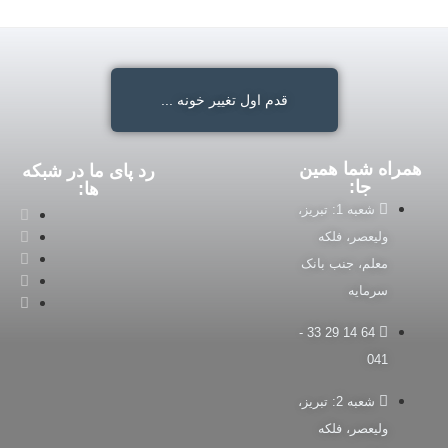
قدم اول تغییر خونه ...
همراه شما همین
رد پای ما در شبکه
جا:
ها:
شعبه 1: تبریز،
ولیعصر، فلکه
معلم، جنب بانک
سرمایه
64 14 29 33 -
041
شعبه 2: تبریز،
ولیعصر، فلکه