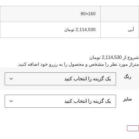
160×80
آبی
2,114,530 تومان
روع از
2,114,530
تومان
تراژ مورد نظر را مشخص و محصول را به رزرو خود اضافه کنید.
رنگ
سایز
افزودن به رزرو من