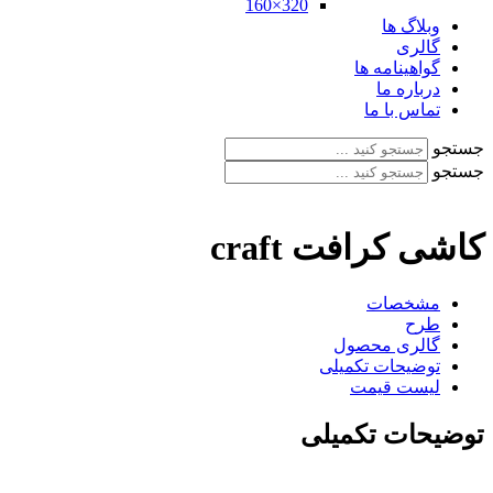
320×160
وبلاگ ها
گالری
گواهینامه ها
درباره ما
تماس با ما
جستجو
جستجو
کاشی کرافت craft
مشخصات
طرح
گالری محصول
توضیحات تکمیلی
لیست قیمت
توضیحات تکمیلی