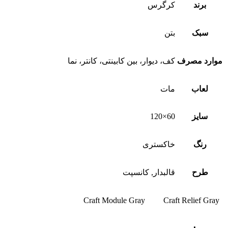
برند
کرگرس
سبک
بتن
موارد مصرف
کف، دیوار، بین کابینتی، کانتر، نما
لعاب
مات
سایز
60×120
رنگ
خاکستری
طرح
قالبدار, کانسپت
Craft Module Gray
Craft Relief Gray