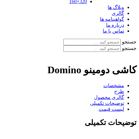
320×160
وبلاگ ها
گالری
گواهینامه ها
درباره ما
تماس با ما
جستجو
جستجو
کاشی دومینو Domino
مشخصات
طرح
گالری محصول
توضیحات تکمیلی
لیست قیمت
توضیحات تکمیلی