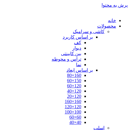
پرش به محتوا
خانه
محصولات
کاشی و سرامیک
بر اساس کاربرد
کف
دیوار
بین کابینتی
تراس و محوطه
نما
بر اساس ابعاد
160×80
150×60
120×60
120×40
120×20
160×160
120×120
100×100
60×60
40×40
اسلب