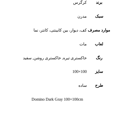
برند
کرگرس
سبک
مدرن
موارد مصرف
کف، دیوار، بین کابینتی، کانتر، نما
لعاب
مات
رنگ
خاکستری تیره, خاکستری روشن, سفید
سایز
100×100
طرح
ساده
Domino Dark Gray 100×100cm