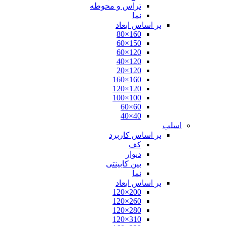
تراس و محوطه
نما
بر اساس ابعاد
160×80
150×60
120×60
120×40
120×20
160×160
120×120
100×100
60×60
40×40
اسلب
بر اساس کاربرد
کف
دیوار
بین کابینتی
نما
بر اساس ابعاد
200×120
260×120
280×120
310×120