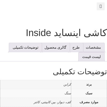
اینساید Inside
صات
طرح
گالری محصول
توضیحات تکمیلی
 قیمت
حات تکمیلی
برند
کرابن
سبک
سنگ
رد مصرف
کف، دیوار، بین کابینتی، کانتر