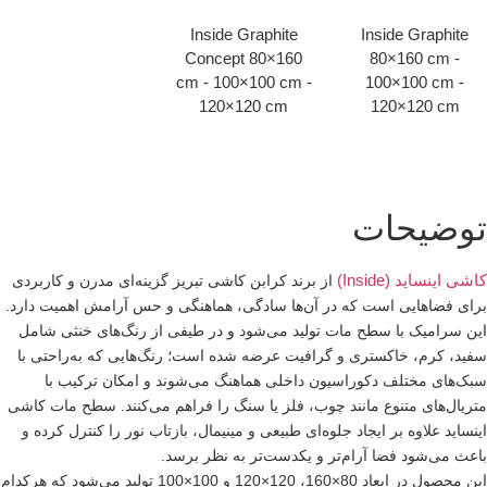
Inside Graphite
Inside Gr
Concept 80×160
80×160
cm - 100×100 cm -
100×100
120×120 cm
120×12
حات
(Inside)
از برند کرابن کاشی تبریز گزینه‌ای مدرن و کاربردی
ایی است که در آن‌ها سادگی، هماهنگی و حس آرامش اهمیت دارد.
ک با سطح مات تولید می‌شود و در طیفی از رنگ‌های خنثی شامل
، خاکستری و گرافیت عرضه شده است؛ رنگ‌هایی که به‌راحتی با
ختلف دکوراسیون داخلی هماهنگ می‌شوند و امکان ترکیب با
ی متنوع مانند چوب، فلز یا سنگ را فراهم می‌کنند. سطح مات کاشی
اوه بر ایجاد جلوه‌ای طبیعی و مینیمال، بازتاب نور را کنترل کرده و
ود فضا آرام‌تر و یکدست‌تر به نظر برسد.
این محصول در ابعاد 80×160، 120×120 و 100×100 تولید می‌شود که هرکدام