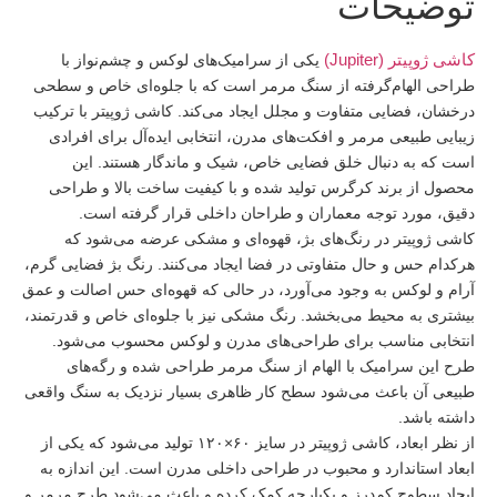
توضیحات
کاشی ژوپیتر (Jupiter)
یکی از سرامیک‌های لوکس و چشم‌نواز با
طراحی الهام‌گرفته از سنگ مرمر است که با جلوه‌ای خاص و سطحی
درخشان، فضایی متفاوت و مجلل ایجاد می‌کند. کاشی ژوپیتر با ترکیب
زیبایی طبیعی مرمر و افکت‌های مدرن، انتخابی ایده‌آل برای افرادی
است که به دنبال خلق فضایی خاص، شیک و ماندگار هستند. این
محصول از برند کرگرس تولید شده و با کیفیت ساخت بالا و طراحی
دقیق، مورد توجه معماران و طراحان داخلی قرار گرفته است.
کاشی ژوپیتر در رنگ‌های بژ، قهوه‌ای و مشکی عرضه می‌شود که
هرکدام حس و حال متفاوتی در فضا ایجاد می‌کنند. رنگ بژ فضایی گرم،
آرام و لوکس به وجود می‌آورد، در حالی که قهوه‌ای حس اصالت و عمق
بیشتری به محیط می‌بخشد. رنگ مشکی نیز با جلوه‌ای خاص و قدرتمند،
انتخابی مناسب برای طراحی‌های مدرن و لوکس محسوب می‌شود.
طرح این سرامیک با الهام از سنگ مرمر طراحی شده و رگه‌های
طبیعی آن باعث می‌شود سطح کار ظاهری بسیار نزدیک به سنگ واقعی
داشته باشد.
از نظر ابعاد، کاشی ژوپیتر در سایز ۶۰×۱۲۰ تولید می‌شود که یکی از
ابعاد استاندارد و محبوب در طراحی داخلی مدرن است. این اندازه به
ایجاد سطوح کم‌درز و یکپارچه کمک کرده و باعث می‌شود طرح مرمر و