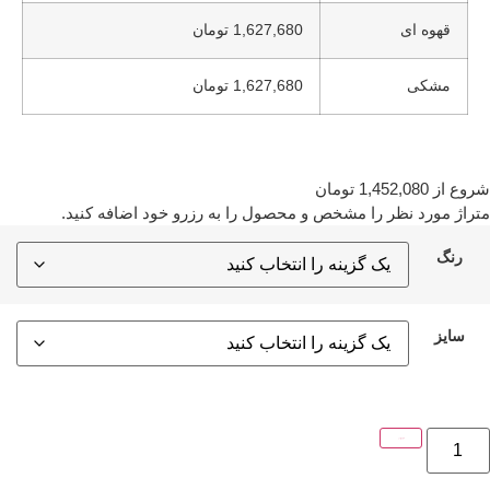
قهوه ای
1,627,680 تومان
مشکی
1,627,680 تومان
روع از
1,452,080
تومان
تراژ مورد نظر را مشخص و محصول را به رزرو خود اضافه کنید.
رنگ
سایز
افزودن به رزرو من