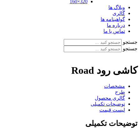
320×160
وبلاگ ها
گالری
گواهینامه ها
درباره ما
تماس با ما
جستجو
جستجو
کاشی رود Road
مشخصات
طرح
گالری محصول
توضیحات تکمیلی
لیست قیمت
توضیحات تکمیلی