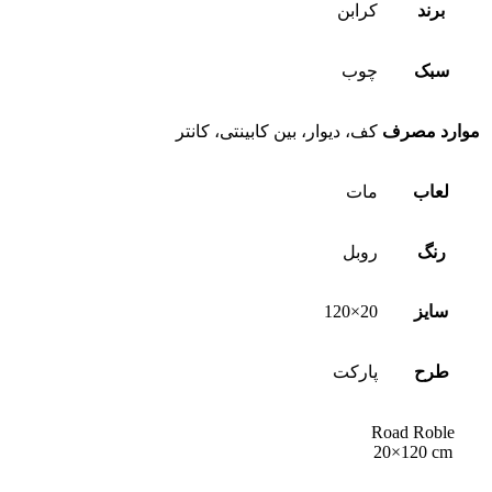
برند
کرابن
سبک
چوب
موارد مصرف
کف، دیوار، بین کابینتی، کانتر
لعاب
مات
رنگ
روبل
سایز
20×120
طرح
پارکت
Road Roble
20×120 cm