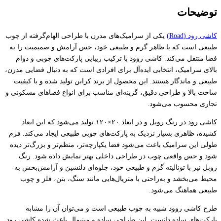
توضیحات
کاشی رود (Road)
یکی از سرامیک‌های مدرن با طراحی الهام‌گرفته از چوب
طبیعی است که با ظاهر گرم و طبیعی خود، حس آرامش و صمیمیت را به
فضا منتقل می‌کند. کاشی روود با ترکیب زیبایی پارکت‌های چوبی و دوام
بالای سرامیک، انتخابی ایده‌آل برای افرادی است که به دنبال فضایی مدرن،
طبیعی و ماندگار هستند. این محصول از برند کرابن تولید شده و با کیفیت
ساخت بالا و طراحی دقیق، گزینه‌ای مناسب برای انواع فضاهای مسکونی و
تجاری محسوب می‌شود.
کاشی رود در رنگ روبل و در ابعاد ۲۰×۱۲۰ تولید می‌شود که این ابعاد
کشیده، ظاهری بسیار نزدیک به پارکت‌های چوبی طبیعی ایجاد می‌کند. فرم
طولی این سرامیک باعث می‌شود فضا یکپارچه‌تر، منظم‌تر و بزرگ‌تر دیده
شود و حس واقعی چوب در طراحی داخلی بهتر نمایش داده شود. رنگ
روبل نیز با تونالیته گرم و طبیعی خود، جلوه‌ای دلنشین و آرامش‌بخش به
محیط می‌بخشد و به‌راحتی با متریال‌هایی مانند سنگ، بتن، فلز و چوب
طبیعی هماهنگ می‌شود.
طرح کاشی روود شبیه به چوب طبیعی است و می‌توان آن را مشابه
پارکت‌های ساده دانست. این طراحی ساده و مینیمال باعث شده کاشی رود