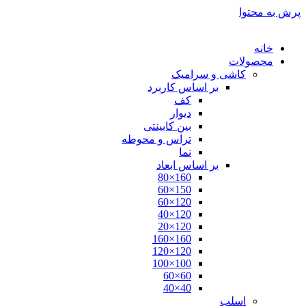
پرش به محتوا
خانه
محصولات
کاشی و سرامیک
بر اساس کاربرد
کف
دیوار
بین کابینتی
تراس و محوطه
نما
بر اساس ابعاد
160×80
150×60
120×60
120×40
120×20
160×160
120×120
100×100
60×60
40×40
اسلب