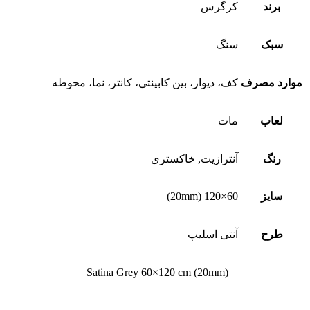
برند
کرگرس
سبک
سنگ
موارد مصرف
کف، دیوار، بین کابینتی، کانتر، نما، محوطه
لعاب
مات
رنگ
آنترازیت, خاکستری
سایز
60×120 (20mm)
طرح
آنتی اسلیپ
(Satina Grey 60×120 cm (20mm