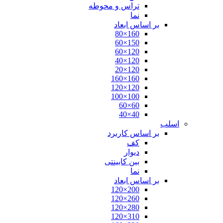
تراس و محوطه
نما
بر اساس ابعاد
160×80
150×60
120×60
120×40
120×20
160×160
120×120
100×100
60×60
40×40
اسلب
بر اساس کاربرد
کف
دیوار
بین کابینتی
نما
بر اساس ابعاد
200×120
260×120
280×120
310×120