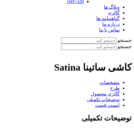
320×160
وبلاگ ها
گالری
گواهینامه ها
درباره ما
تماس با ما
جستجو
جستجو
کاشی ساتینا Satina
مشخصات
طرح
گالری محصول
توضیحات تکمیلی
لیست قیمت
توضیحات تکمیلی