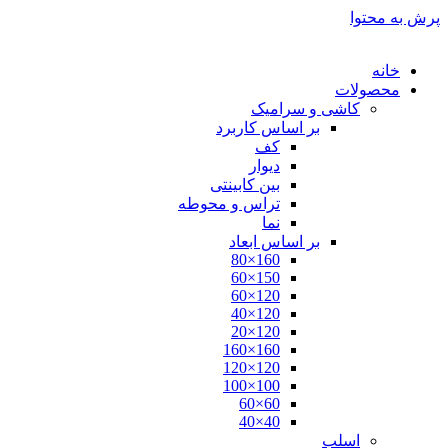
پرش به محتوا
خانه
محصولات
کاشی و سرامیک
بر اساس کاربرد
کف
دیوار
بین کابینتی
تراس و محوطه
نما
بر اساس ابعاد
160×80
150×60
120×60
120×40
120×20
160×160
120×120
100×100
60×60
40×40
اسلب