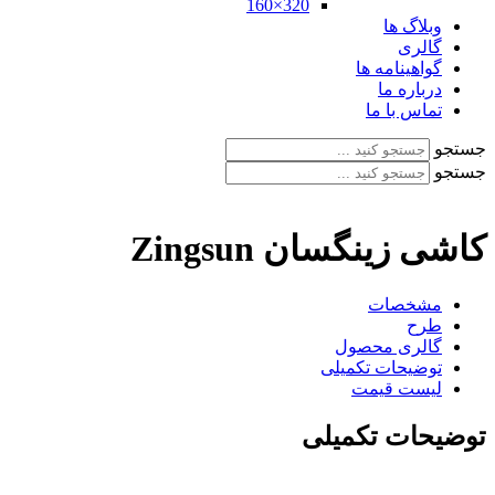
320×160
وبلاگ ها
گالری
گواهینامه ها
درباره ما
تماس با ما
جستجو
جستجو
کاشی زینگسان Zingsun
مشخصات
طرح
گالری محصول
توضیحات تکمیلی
لیست قیمت
توضیحات تکمیلی