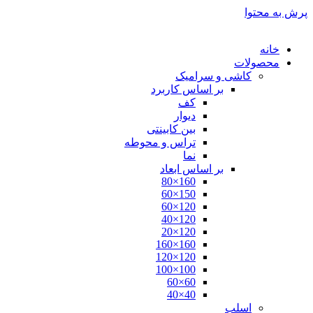
پرش به محتوا
خانه
محصولات
کاشی و سرامیک
بر اساس کاربرد
کف
دیوار
بین کابینتی
تراس و محوطه
نما
بر اساس ابعاد
160×80
150×60
120×60
120×40
120×20
160×160
120×120
100×100
60×60
40×40
اسلب