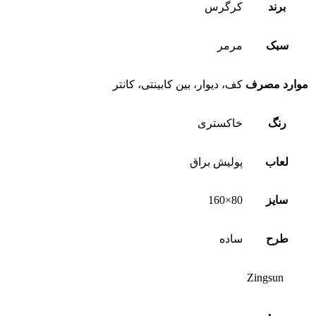
برند
کرگرس
سبک
مرمر
موارد مصرف
کف، دیوار، بین کابینتی، کانتر
رنگ
خاکستری
لعاب
پولیش براق
سایز
80×160
طرح
ساده
Zingsun