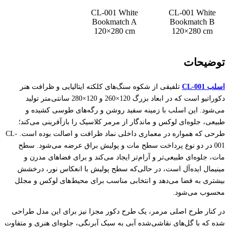
CL-001 White
CL-001 White
Bookmatch A
Bookmatch B
120×280 cm
120×280 cm
توضیحات
اسلب CL-001
تلفیقی از شکوه سنگ‌های کلکته ایتالیایی و ظرافت هنر
دکوراتیو است که در ابعاد بزرگ 120×260 و 120×280 سانتی‌متر تولید
می‌شود. این اسلب با زمینه سفید روشن و رگه‌های طوسی کشیده و
طبیعی، جلوه‌ای لوکس و ماندگار از مرمر کلاسیک را بازآفرینی می‌کند؛
طرحی که همواره در معماری داخلی نماد ظرافت و اصالت بوده است. CL-
001 در دو نوع پرداخت سطح مات و پولیش براق عرضه می‌شود. سطح
مات، جلوه‌ای طبیعی‌تر و آرام‌تر ایجاد می‌کند و برای فضاهای مدرن و
مینیمال ایده‌آل است، در حالی‌که سطح پولیش با انعکاس نور، درخشش
بیشتری به فضا می‌دهد و انتخابی مناسب برای محیط‌های لوکس و مجلل
محسوب می‌شود.
در کنار طرح اصلی مرمر، یک طرح دکور مجزا نیز برای این مدل طراحی
شده که با گل‌های نقاشی‌شده آبی به سبک آبرنگی، جلوه‌ای هنری و متفاوت