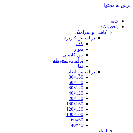
پرش به محتوا
خانه
محصولات
کاشی و سرامیک
بر اساس کاربرد
کف
دیوار
بین کابینتی
تراس و محوطه
نما
بر اساس ابعاد
160×80
150×60
120×60
120×40
120×20
160×160
120×120
100×100
60×60
40×40
اسلب