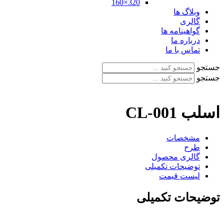
320×160
وبلاگ ها
گالری
گواهینامه ها
درباره ما
تماس با ما
جستجو
جستجو
اسلب CL-001
مشخصات
طرح
گالری محصول
توضیحات تکمیلی
لیست قیمت
توضیحات تکمیلی