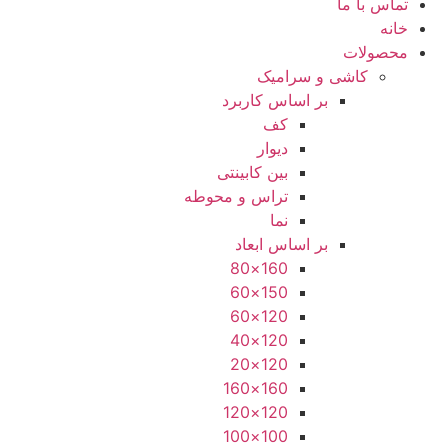
تماس با ما
خانه
محصولات
کاشی و سرامیک
بر اساس کاربرد
کف
دیوار
بین کابینتی
تراس و محوطه
نما
بر اساس ابعاد
160×80
150×60
120×60
120×40
120×20
160×160
120×120
100×100