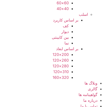
60×60
40×40
اسلب
بر اساس کاربرد
کف
دیوار
بین کابینتی
نما
بر اساس ابعاد
200×120
260×120
280×120
310×120
320×160
وبلاگ ها
گالری
گواهینامه ها
درباره ما
تماس با ما