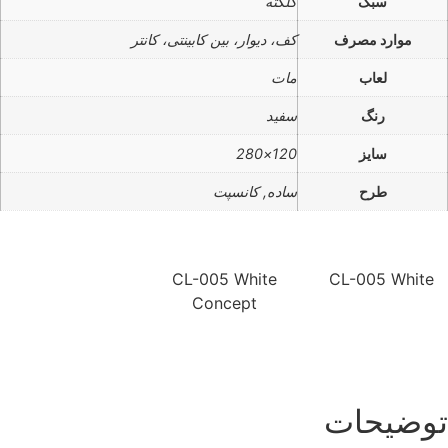
سبک
کلکته
موارد مصرف
کف، دیوار، بین کابینتی، کانتر
لعاب
مات
رنگ
سفید
سایز
120×280
طرح
ساده, کانسپت
CL-005 White
CL-005 White
Concept
وضیحات