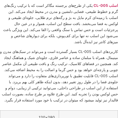
سلب CL-005
یکی از طرح‌های برجسته مگاکر است که با ترکیب رنگ‌های
رم و خطوط طبیعی، فضایی دلنشین و مدرن در محیط ایجاد می‌کند. این
سلب با زمینه‌ای کرم مایل به بژ و رگه‌های نرم طلایی، جلوه‌ای طبیعی و
وکس به فضا می‌بخشد. بافت سطح این اسلب، هموار و در عین حال
رجزئیات است و حس تماس با سنگ واقعی را القا می‌کند. این ویژگی باعث
ی‌شود این اسلب نه تنها برای کف‌پوش، بلکه برای دیوارهای شاخص و
یزهای کانتر نیز ایده‌آل باشد.
کاربردهای اسلب CL-005 بسیار گسترده است و می‌تواند در سبک‌های مدرن و
ینیمال، همراه با مبلمان ساده و عناصر فلزی، جلوه‌ای شیک و هماهنگ ایجاد
ند. همچنین در فضاهای کلاسیک، ترکیب رنگ و بافت طبیعی آن مکمل عناصر
وبی و پارچه‌ای خواهد بود و حس گرما و اصالت را به محیط اضافه می‌کند.
اسلب CL-005 قابلیت تطبیق با نورپردازی‌های متفاوت را دارد و می‌تواند
لوه‌ی فضا را در طول روز تغییر دهد، بدون اینکه ظاهر کلی بهم بریزد. با
ستفاده از این اسلب در طراحی داخلی، می‌توانید ترکیبی از زیبایی، دوام و
س لوکس بودن را تجربه کنید. این طرح علاوه بر طرح ساده، بصورت اسلب
البدار نیز تولید میشود که میتوان در ترکیب با خود مورد استفاده قرار بگیرد.
280×120