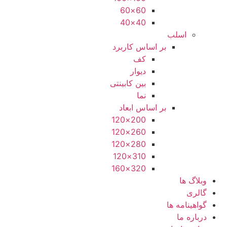
60×60
40×40
اسلب
بر اساس کاربرد
کف
دیوار
بین کابینتی
نما
بر اساس ابعاد
200×120
260×120
280×120
310×120
320×160
وبلاگ ها
گالری
گواهینامه ها
درباره ما