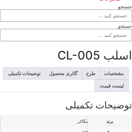
ستجو
ستجو
سلب CL-005
مشخصات
طرح
گالری محصول
توضیحات تکمیلی
لیست قیمت
وضیحات تکمیلی
برند
مگاکر