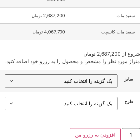
سفید مات
2,687,200 تومان
سفید مات کانسپت
4,067,700 تومان
روع از
2,687,200
تومان
تراژ مورد نظر را مشخص و محصول را به رزرو خود اضافه کنید.
سایز
طرح
سلب
افزودن به رزرو من
CL