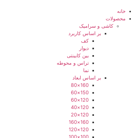
رش
ه
خانه
حتوا
محصولات
کاشی و سرامیک
بر اساس کاربرد
کف
دیوار
بین کابینتی
تراس و محوطه
نما
بر اساس ابعاد
160×80
150×60
120×60
120×40
120×20
160×160
120×120
100×100