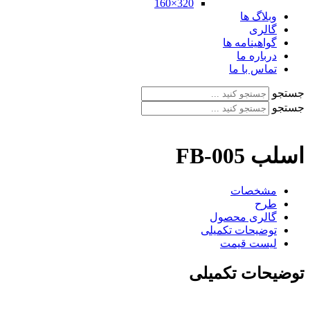
320×160
وبلاگ ها
گالری
گواهینامه ها
درباره ما
تماس با ما
جستجو
جستجو
اسلب FB-005
مشخصات
طرح
گالری محصول
توضیحات تکمیلی
لیست قیمت
توضیحات تکمیلی