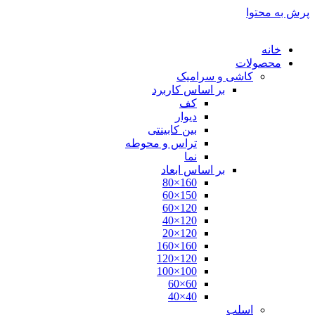
پرش به محتوا
خانه
محصولات
کاشی و سرامیک
بر اساس کاربرد
کف
دیوار
بین کابینتی
تراس و محوطه
نما
بر اساس ابعاد
160×80
150×60
120×60
120×40
120×20
160×160
120×120
100×100
60×60
40×40
اسلب