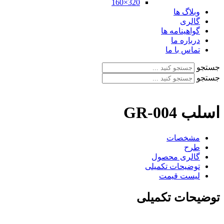
320×160
وبلاگ ها
گالری
گواهینامه ها
درباره ما
تماس با ما
جستجو
جستجو
اسلب GR-004
مشخصات
طرح
گالری محصول
توضیحات تکمیلی
لیست قیمت
توضیحات تکمیلی