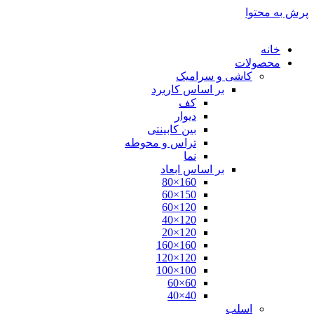
پرش به محتوا
خانه
محصولات
کاشی و سرامیک
بر اساس کاربرد
کف
دیوار
بین کابینتی
تراس و محوطه
نما
بر اساس ابعاد
160×80
150×60
120×60
120×40
120×20
160×160
120×120
100×100
60×60
40×40
اسلب