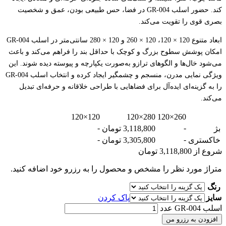
کند. حضور اسلب GR-004 در فضا، حس طبیعی بودن، عمق و شخصیت
بصری قوی را تقویت می‌کند.
ابعاد متنوع 120 × 120، 120 × 260 و 120 × 280 سانتی‌متر در اسلب GR-004
امکان پوشش سطوح بزرگ و کوچک با حداقل بند را فراهم می‌کند و باعث
می‌شود خال‌ها و الگوهای ترازو به‌صورت یکپارچه و پیوسته دیده شوند. این
ویژگی نمایی مدرن، منسجم و چشمگیر ایجاد کرده و انتخاب اسلب GR-004
را به گزینه‌ای ایده‌آل برای فضاهایی با طراحی خلاقانه و حرفه‌ای تبدیل
می‌کند.
120×120
280×120
260×120
-
-
بژ
3,118,800 تومان
-
-
خاکستری
3,305,800 تومان
شروع از
3,118,800
تومان
متراژ مورد نظر را مشخص و محصول را به رزرو خود اضافه کنید.
رنگ
سایز
پاک کردن
اسلب GR-004 عدد
افزودن به رزرو من