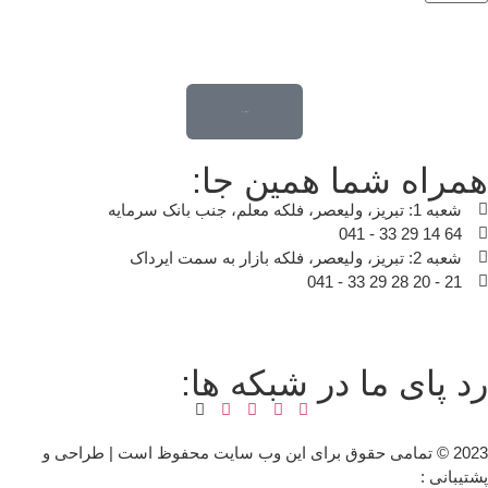
قدم اول تغییر خونه ...
مراه شما همین جا:
شعبه 1: تبریز، ولیعصر، فلکه معلم، جنب بانک سرمایه
64 14 29 33 - 041
شعبه 2: تبریز، ولیعصر، فلکه بازار به سمت ایرداک
21 - 20 28 29 33 - 041
د پای ما در شبکه ها:
2023 © تمامی حقوق برای این وب سایت محفوظ است | طراحی و
شتیبانی :
داده تجارت