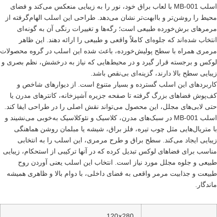
اسلب MB-001 با لعاب براق خود، نور را به زیبایی منعکس می‌کند و فضای
حیط را روشن‌تر و باابهت‌تر نشان می‌دهد. طراحی این اسلب الهام‌گرفته از
رمرهای برش‌خورده طبیعی است؛ رگه‌ها و تغییرات رنگی آن به گونه‌ای
نتخاب شده‌اند که جلوه‌ای کاملاً واقعی و طبیعی را ارائه دهند. این ظاهر
رمری همراه با سطح پولیش‌خورده، باعث شده این اسلب در گروه محصولات
وکس و برجسته قرار گیرد و در محیط‌هایی که نیاز به درخشش، نظم بصری و
یبایی سطح بالا دارند، گزینه‌ای بی‌نقص باشد.
اربردهای این اسلب گسترده و بسیار متنوع است. از دیوارهای شاخص و
ف‌پوش فضاهای بزرگ گرفته تا صفحه جزیره آشپزخانه، کانترهای مدرن یا
تی لابی‌های مجلل، این محصول می‌تواند نقش اصلی را در طراحی ایفا کند.
اسلب MB-001 در سبک‌های مدرن، کلاسیک و نئوکلاسیک به‌خوبی می‌نشیند و
ا متریال‌هایی مثل چوب تیره، فلز براق، شیشه یا مبلمان روشن هماهنگی
یبایی ایجاد می‌کند. سطح براق و طرح مرمری، این اسلب را به انتخابی
ناسب برای فضاهای لوکس تبدیل کرده که در آنها ترکیبی از استحکام، زیبایی
بیعی و جلوه مجلل مورد نیاز است. انتخاب این اسلب یعنی آوردن روح
بیعت و جذابیت مرمر واقعی به فضای داخلی، با دوام بالا و ظاهری همیشه
اندگار.
280×120