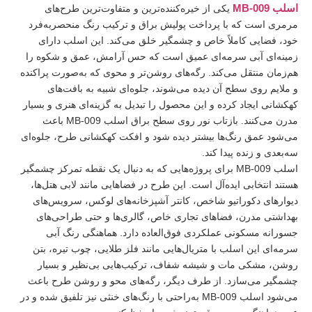
اسلب MB-009
یکی از خیره‌کننده‌ترین و متفاوت‌ترین طرح‌های
مرمری است که با پرداخت پولیش براق و ترکیب رنگ منحصربه‌فرد
خود، فضایی کاملاً خاص و چشمگیر خلق می‌کند. این اسلب دارای
زمینه‌ای آبی سرمه‌ای عمیق است که حس آرامش، عمق و شکوه را
هم‌زمان منتقل می‌کند. رگه‌های روشن‌تر و محوی که به‌صورت پراکنده
و ملایم روی سطح آن دیده می‌شوند، جلوه‌ای شبیه به بافت‌های
کهکشانی ایجاد کرده و این محصول را تبدیل به گزینه‌ای هنری و بسیار
مدرن می‌کنند. بازتاب نور روی سطح براق اسلب MB-009 باعث
می‌شود عمق رنگ‌ها بیشتر دیده شود و افکت کهکشانی طرح، جلوه‌ای
سه‌بعدی و زنده پیدا کند.
اسلب MB-009 برای پروژه‌هایی که به دنبال یک نقطه تمرکز چشمگیر
هستند انتخابی ایده‌آل است. این طرح در فضاهایی مانند لابی‌ هتل‌ها،
دیوارهای دکوراتیو شاخص، کانتر آشپزخانه‌های لوکس، سرویس‌های
بهداشتی مدرن، فضاهای تجاری خاص، گالری‌ها و حتی طراحی‌های
جسورانه مسکونی عملکردی فوق‌العاده دارد. هماهنگی رنگ آبی
سرمه‌ای این اسلب با متریال‌هایی مانند فلز طلایی، چوب تیره، بتن
روشن، مشکی مات و شیشه شفاف، ترکیب‌هایی بی‌نظیر و بسیار
چشمگیر می‌سازد. از طرف دیگر، رگه‌های محو و روشن طرح باعث
می‌شود اسلب MB-009 به‌راحتی با رنگ‌های خنثی نیز تلفیق شده و در