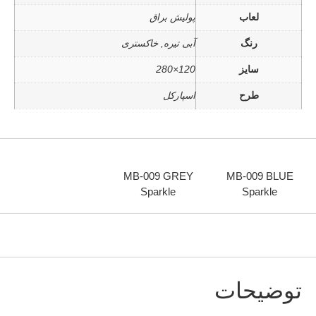
لعاب
پولیش براق
رنگ
آبی تیره, خاکستری
سایز
120×280
طرح
اسپارکل
MB-009 GREY
MB-009 BLUE
Sparkle
Sparkle
توضیحات