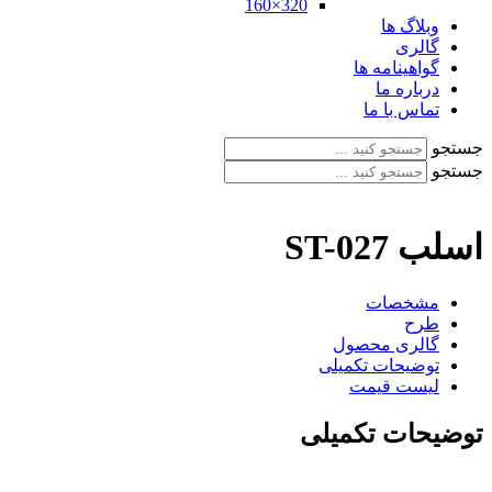
320×160
وبلاگ ها
گالری
گواهینامه ها
درباره ما
تماس با ما
جستجو
جستجو
اسلب ST-027
مشخصات
طرح
گالری محصول
توضیحات تکمیلی
لیست قیمت
توضیحات تکمیلی