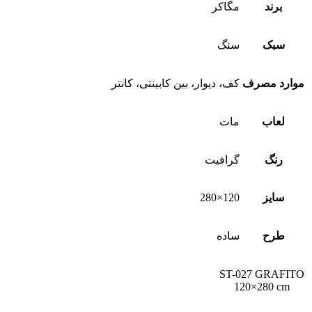
برند
مگاکر
سبک
سنگ
موارد مصرف
کف، دیوار، بین کابینتی، کانتر
لعاب
مات
رنگ
گرافیت
سایز
120×280
طرح
ساده
ST-027 GRAFITO
120×280 cm