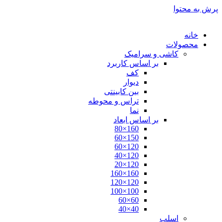
پرش به محتوا
خانه
محصولات
کاشی و سرامیک
بر اساس کاربرد
کف
دیوار
بین کابینتی
تراس و محوطه
نما
بر اساس ابعاد
160×80
150×60
120×60
120×40
120×20
160×160
120×120
100×100
60×60
40×40
اسلب