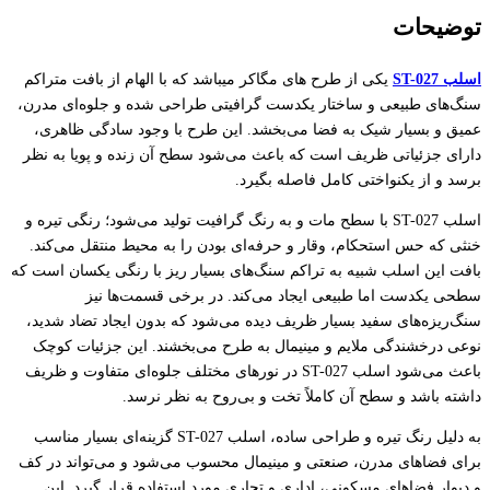
توضیحات
اسلب ST-027
یکی از طرح های مگاکر میباشد که با الهام از بافت متراکم
سنگ‌های طبیعی و ساختار یکدست گرافیتی طراحی شده و جلوه‌ای مدرن،
عمیق و بسیار شیک به فضا می‌بخشد. این طرح با وجود سادگی ظاهری،
دارای جزئیاتی ظریف است که باعث می‌شود سطح آن زنده و پویا به نظر
برسد و از یکنواختی کامل فاصله بگیرد.
اسلب ST-027 با سطح مات و به رنگ گرافیت تولید می‌شود؛ رنگی تیره و
خنثی که حس استحکام، وقار و حرفه‌ای بودن را به محیط منتقل می‌کند.
بافت این اسلب شبیه به تراکم سنگ‌های بسیار ریز با رنگی یکسان است که
سطحی یکدست اما طبیعی ایجاد می‌کند. در برخی قسمت‌ها نیز
سنگ‌ریزه‌های سفید بسیار ظریف دیده می‌شود که بدون ایجاد تضاد شدید،
نوعی درخشندگی ملایم و مینیمال به طرح می‌بخشند. این جزئیات کوچک
باعث می‌شود اسلب ST-027 در نورهای مختلف جلوه‌ای متفاوت و ظریف
داشته باشد و سطح آن کاملاً تخت و بی‌روح به نظر نرسد.
به دلیل رنگ تیره و طراحی ساده، اسلب ST-027 گزینه‌ای بسیار مناسب
برای فضاهای مدرن، صنعتی و مینیمال محسوب می‌شود و می‌تواند در کف
و دیوار فضاهای مسکونی، اداری و تجاری مورد استفاده قرار گیرد. این