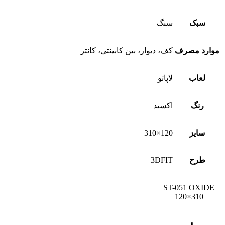
سبک
سنگ
موارد مصرف
کف، دیوار، بین کابینتی، کانتر
لعاب
لاپاتو
رنگ
اکسید
سایز
120×310
طرح
3DFIT
ST-051 OXIDE
120×310