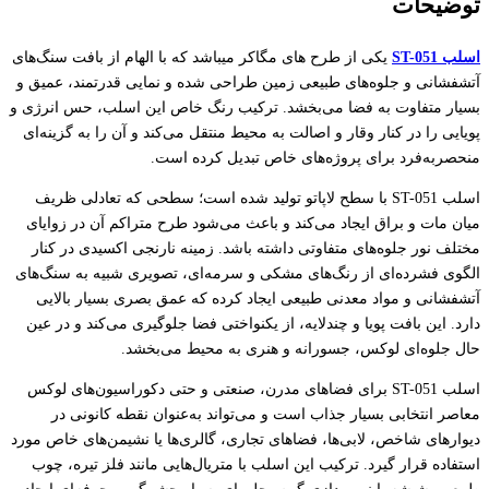
توضیحات
اسلب ST-051
یکی از طرح های مگاکر میباشد که با الهام از بافت سنگ‌های
آتشفشانی و جلوه‌های طبیعی زمین طراحی شده و نمایی قدرتمند، عمیق و
بسیار متفاوت به فضا می‌بخشد. ترکیب رنگ خاص این اسلب، حس انرژی و
پویایی را در کنار وقار و اصالت به محیط منتقل می‌کند و آن را به گزینه‌ای
منحصربه‌فرد برای پروژه‌های خاص تبدیل کرده است.
اسلب ST-051 با سطح لاپاتو تولید شده است؛ سطحی که تعادلی ظریف
میان مات و براق ایجاد می‌کند و باعث می‌شود طرح متراکم آن در زوایای
مختلف نور جلوه‌های متفاوتی داشته باشد. زمینه نارنجی اکسیدی در کنار
الگوی فشرده‌ای از رنگ‌های مشکی و سرمه‌ای، تصویری شبیه به سنگ‌های
آتشفشانی و مواد معدنی طبیعی ایجاد کرده که عمق بصری بسیار بالایی
دارد. این بافت پویا و چندلایه، از یکنواختی فضا جلوگیری می‌کند و در عین
حال جلوه‌ای لوکس، جسورانه و هنری به محیط می‌بخشد.
اسلب ST-051 برای فضاهای مدرن، صنعتی و حتی دکوراسیون‌های لوکس
معاصر انتخابی بسیار جذاب است و می‌تواند به‌عنوان نقطه کانونی در
دیوارهای شاخص، لابی‌ها، فضاهای تجاری، گالری‌ها یا نشیمن‌های خاص مورد
استفاده قرار گیرد. ترکیب این اسلب با متریال‌هایی مانند فلز تیره، چوب