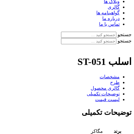
وبلاگ ها
گالری
گواهینامه ها
درباره ما
تماس با ما
جستجو
جستجو
اسلب ST-051
مشخصات
طرح
گالری محصول
توضیحات تکمیلی
لیست قیمت
توضیحات تکمیلی
برند
مگاکر