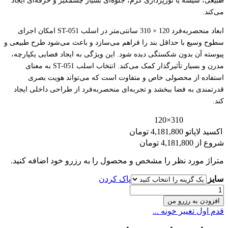
طبیعی، شیشه یا نورپردازی گرم، جلوه‌ای بسیار چشمگیر و حرفه‌ای ایجاد
می‌کند.
ابعاد منحصر‌به‌فرد 120 × 310 سانتی‌متر در اسلب ST-051 امکان اجرای
سطوح وسیع با حداقل بند را فراهم می‌سازد و باعث می‌شود طرح طبیعی و
پیوسته آن بدون شکستگی دیده شود. این ویژگی به ایجاد فضایی یکپارچه،
مدرن و بسیار تأثیرگذار کمک می‌کند. انتخاب اسلب ST-051 به معنای
استفاده از محصولی خاص و متفاوت است که می‌تواند هویت بصری
قدرتمندی به فضا ببخشد و تجربه‌ای منحصربه‌فرد از طراحی داخلی ایجاد
کند.
310×120
اکسید لاپاتو
4,181,800 تومان
شروع از
4,181,800
تومان
متراژ مورد نظر را مشخص و محصول را به رزرو خود اضافه کنید.
سایز
پاک کردن
اسلب
ST-
افزودن به رزرو من
051
قدم اول تغییر خونه ...
عدد