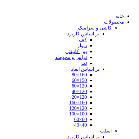
پرش
به
خانه
محتوا
محصولات
کاشی و سرامیک
بر اساس کاربرد
کف
دیوار
بین کابینتی
تراس و محوطه
نما
بر اساس ابعاد
160×80
150×60
120×60
120×40
120×20
160×160
120×120
100×100
60×60
40×40
اسلب
بر اساس کاربرد